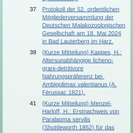
37
Protokoll der 52. ordentlichen
Mitgliederversammlung der
Deutschen Malakozoologischen
Gesellschaft am 18. Mai 2024
in Bad Lauterberg im Harz.
39
(Kurze Mitteilung) Kappes, H.:
Altersunabhängige licheno-
grani-detritivore
Nahrungspräferenz bei
Ambigolimax valentianus (A.
Férussac 1821).
41
(Kurze Mitteilung) Menzel-
Harloff, H.: Erstnachweis von
Paralaoma servilis
(Shuttleworth 1852) für das