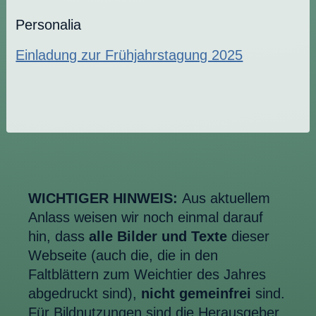
Personalia
Einladung zur Frühjahrstagung 2025
WICHTIGER HINWEIS:
Aus aktuellem
Anlass weisen wir noch einmal darauf
hin, dass
alle Bilder und Texte
dieser
Webseite (auch die, die in den
Faltblättern zum Weichtier des Jahres
abgedruckt sind),
nicht gemeinfrei
sind.
Für Bildnutzungen sind die Herausgeber