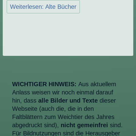
Weiterlesen: Alte Bücher
WICHTIGER HINWEIS:
Aus aktuellem
Anlass weisen wir noch einmal darauf
hin, dass
alle Bilder und Texte
dieser
Webseite (auch die, die in den
Faltblättern zum Weichtier des Jahres
abgedruckt sind),
nicht gemeinfrei
sind.
Für Bildnutzungen sind die Herausgeber